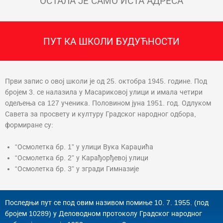
ОСТАЛА ЈЕ САМО ИСТА АДРЕСА
ПУТ КА ШКОЛИ БУДУЋНОСТИ
Први запис о овој школи је од 25. октобра 1945. године. Под
бројем 3. се налазила у Масариковој улици и имала четири
одељења са 127 ученика. Половином јуна 1951. год. Одлуком
Савета за просвету и културу Градског народног одбора,
формиране су:
“Осмолетка бр. 1” у улици Вука Караџића
“Осмолетка бр. 2” у Карађорђевој улици
“Осмолетка бр. 3” у згради Гимназије
Последњи пут се под овим називом помиње 10. 7. 1955. (под
бројем 10289) у Деловодном протоколу Градског народног