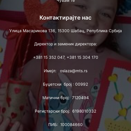
Чувам те
Контактирајте нас
Улица Масарикова 136, 15300 Шабац, Република Србија
Директор и заменик директора:
+381 15 352 047, +381 15 304 170
Имејл: oslaza@mts.rs
Буџетски број : 00992
Матични број: 7120494
Регистарски број: 6198010332
ПИБ: 100084660