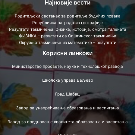
Најновије вести
Родитељски састанак за родитеље будућих првака
Републичка награда из географије
Резултати такмичења: физика, историја, смотра талената
ФИЗИКА – резултати са Општинског такмичења
Окружно такмичење из математике – резултати
Корисни линкови
Министарство просвете, науке и технолошког развоја
Школска управа Ваљево
Град Шабац
Завод за унапређивање образовања и васпитања
Завод за вредновање квалитета образовања и васпитања