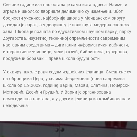
Све ове године иза нас остала је само иста адреса. Наиме, и
зграда и школско двориште делимично су измењени. Због
бројности ученика, најбројнија школа у Мачванском округу
дозидан је спрат, а у дворишту је подигнута модерна спортска
хала. Школа је позната по едукативном-научном парку, парку
другарства, изузетној техничкој опремљености савременим
наставним средствима – дигитални информатички кабинети,
интерактивне учионице, медија клуб, библиотека, супернова,
продужени боравак – права школа будућности.
У оквиру школе ради седам издвојених јединица. Смештене су
на обронцима Цера, у селима Јевремовац (нова савремена
школа од 1.9.2009. године) Варна, Маови, Слатина, Поцерски
Метковић, Десић и Грушић. У Варни је организована
осмогодишња настава, а у другим јединицама комбинована и
неподељена.