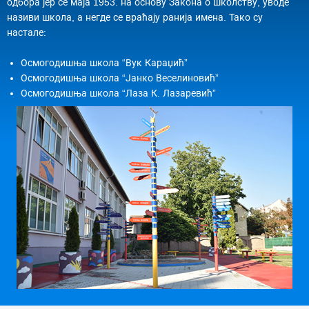
одбора јер се маја 1953. на основу Закона о школству, уводе
називи школа, а негде се враћају ранија имена. Тако су
настале:
Осмогодишња школа “Вук Караџић”
Осмогодишња школа “Јанко Веселиновић”
Осмогодишња школа “Лаза К. Лазаревић”