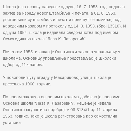
Школа је на основу наведене одлуке, 16. 7. 1953. год. поднела
захтев за израду новог штамбиља и печата, а 01. 8. 1953.
достављени су штамбиљ и печат и први пут се помиње, под
наведеним називом у протоколу од 14. 9. 1953. (број 13510). И
од јуна 1954. школа је издавала сведочанства под именом
Осмогодишња школа “Лаза К. Лазаревић“.
Почетком 1955. изашао је Општински закон о управљању у
школама. Основицу управљања представљао је Школски
одбор од 11 чланова.
У новоподигнуту зграду у Масариковој улици школа је
пресељена 1960. године.
По новом закону о основним школама добијено је ново име
Основна школа “Лаза К. Лазаревић”. Решење је издала
Општинска скупштина под бројем 06-3134/1 од 11. априла
1963. године. Тако је школа регистрована као самостална
установа.