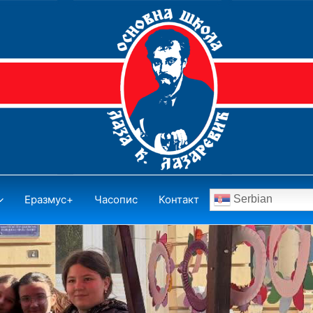
Еразмус+
Часопис
Контакт
Serbian