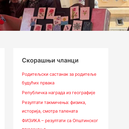
Скорашњи чланци
Родитељски састанак за родитеље
будућих првака
Републичка награда из географије
Резултати такмичења: физика,
историја, смотра талената
ФИЗИКА – резултати са Општинског