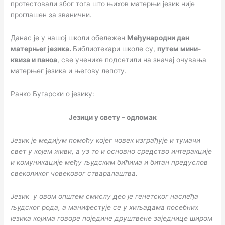
протестовали због тога што њихов матерњи језик није
проглашен за званични.
Данас је у нашој школи обележен
Међународни дан
матерњег језика.
Библиотекари школе су,
путем мини-
квиза и паноа
, све ученике подсетили на значај очувања
матерњег језика и његову лепоту.
Ранко Бугарски о језику:
Језици у свету – одломак
Језик је медијум помоћу којег човек изграђује и тумачи
свет у којем живи, а уз то и основно средство интеракције
и комуникације међу људским бићима и битан предуслов
свеколиког човековог стваралаштва.
Језик у овом општем смислу део је генетског наслеђа
људског рода, а манифестује се у хиљадама посебних
језика којима говоре поједине друштвене заједнице широм