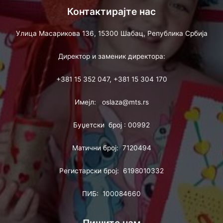
Контактирајте нас
Улица Масарикова 136, 15300 Шабац, Република Србија
Директор и заменик директора:
+381 15 352 047, +381 15 304 170
Имејл: oslaza@mts.rs
Буџетски број : 00992
Матични број: 7120494
Регистарски број: 6198010332
ПИБ: 100084660
Пишите нам