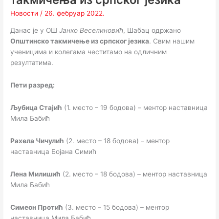
Новости
/
26. фебруар 2022.
Данас је у ОШ
Јанко Веселиновић
, Шабац одржано
Општинско такмичење из српског језика
. Свим нашим
ученицима и колегама честитамо на одличним
резултатима.
Пети разред:
Љубица Стајић
(1. место – 19 бодова) – ментор наставница
Мила Бабић
Рахела Чичулић
(2. место – 18 бодова) – ментор
наставница Бојана Симић
Лена Милишић
(2. место – 18 бодова) – ментор наставница
Мила Бабић
Симеон Протић
(3. место – 15 бодова) – ментор
наставница Мила Бабић