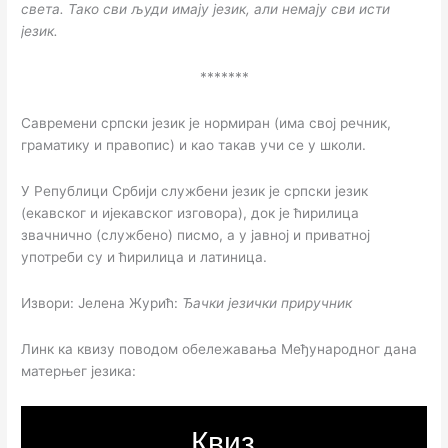
света. Тако сви људи имају језик, али немају сви исти
језик.
*******
Савремени српски језик је нормиран (има свој речник,
граматику и правопис) и као такав учи се у школи.
У Републици Србији службени језик је српски језик
(екавског и ијекавског изговора), док је ћирилица
звачнично (службено) писмо, а у јавној и приватној
употреби су и ћирилица и латиница.
Извори: Јелена Журић:
Ђачки језички приручник
Линк ка квизу поводом обележавања Међународног дана
матерњег језика: