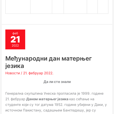
феб
21
2022
Међународни дан матерњег
језика
Новости
/
21. фебруар 2022.
Да ли сте знали
Генерална скупштина Унеска прогласила је 1999. године
21. фебруар
Даном матерњег језика
као сећање на
студенте који су тог датума 1952. године убијени у Даки, у
источном Пакистану, садашњем Бангладешу, јер су