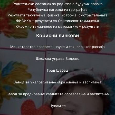
Родитељски састанак за родитеље будућих првака
Републичка награда из географије
Резултати такмичења: физика, историја, смотра талената
ФИЗИКА – резултати са Општинског такмичења
Окружно такмичење из математике – резултати
Корисни линкови
Министарство просвете, науке и технолошког развоја
Школска управа Ваљево
Град Шабац
Завод за унапређивање образовања и васпитања
Завод за вредновање квалитета образовања и васпитања
Чувам те