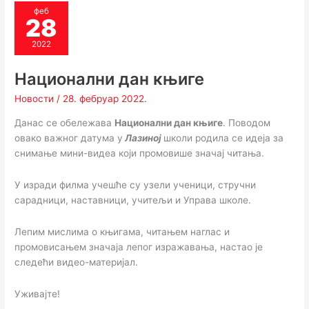
феб
28
2022
Национални дан књиге
Новости
/
28. фебруар 2022.
Данас се обележава
Национални дан књиге
. Поводом
овако важног датума у
Лазиној
школи родила се идеја за
снимање мини-видеа који промовише значај читања.
У изради филма учешће су узели ученици, стручни
сарадници, наставници, учитељи и Управа школе.
Лепим мислима о књигама, читањем наглас и
промовисањем значаја лепог изражавања, настао је
следећи видео-материјал.
Уживајте!