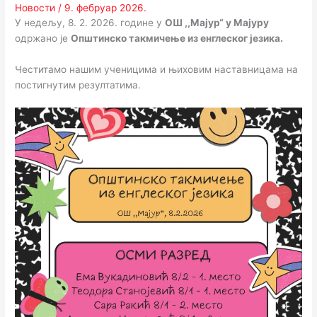
Новости
/
9. фебруар 2026.
У недељу, 8. 2. 2026. године у
ОШ ,,Мајур“ у Мајуру
одржано је
Општинско такмичење из енглеског језика.
Честитамо нашим ученицима и њиховим наставницама на
постигнутим резултатима.