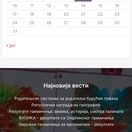
10
11
12
13
14
15
16
17
18
19
20
21
22
23
24
25
26
27
28
29
30
31
« јун
Најновије вести
Родитељски састанак за родитеље будућих првака
Републичка награда из географије
Резултати такмичења: физика, историја, смотра талената
ФИЗИКА – резултати са Општинског такмичења
Окружно такмичење из математике – резултати