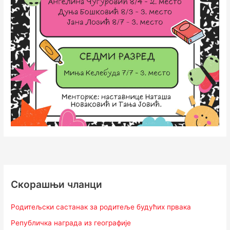
Скорашњи чланци
Родитељски састанак за родитеље будућих првака
Републичка награда из географије