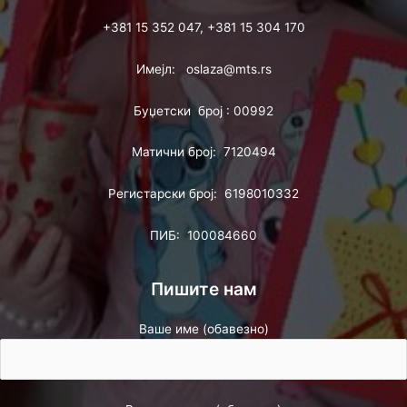
+381 15 352 047, +381 15 304 170
Имејл: oslaza@mts.rs
Буџетски број : 00992
Матични број: 7120494
Регистарски број: 6198010332
ПИБ: 100084660
Пишите нам
Ваше име (обавезно)