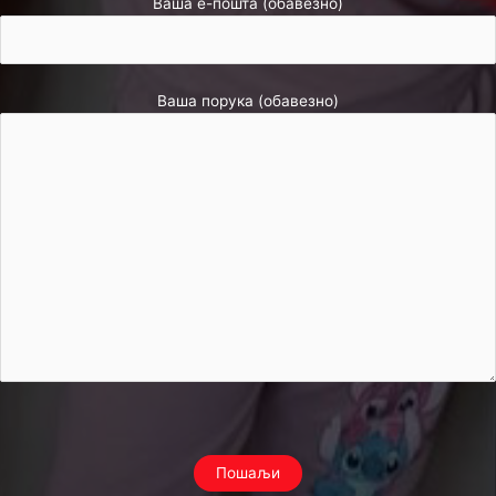
Ваша е-пошта (обавезно)
Ваша порука (обавезно)