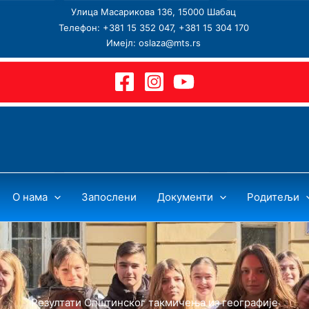
Улица Масарикова 136, 15000 Шабац
Телефон: +381 15 352 047, +381 15 304 170
Имејл: oslaza@mts.rs
О нама
Запослени
Документи
Родитељи
Резултати Општинског такмичења из географије