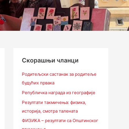
Скорашњи чланци
Родитељски састанак за родитеље
будућих првака
Републичка награда из географије
Резултати такмичења: физика,
историја, смотра талената
ФИЗИКА – резултати са Општинског