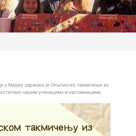
ур
у Мајуру одржано је Општинско такмичење из
. Честитамо нашим ученицима и наставницима.