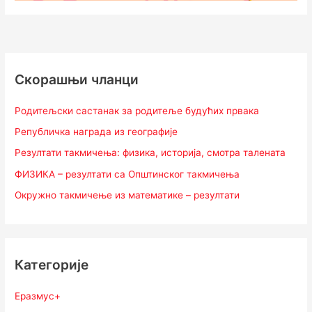
Скорашњи чланци
Родитељски састанак за родитеље будућих првака
Републичка награда из географије
Резултати такмичења: физика, историја, смотра талената
ФИЗИКА – резултати са Општинског такмичења
Окружно такмичење из математике – резултати
Категорије
Еразмус+