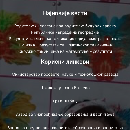
Најновије вести
Родитељски састанак за родитеље будућих првака
Републичка награда из географије
Резултати такмичења: физика, историја, смотра талената
ФИЗИКА – резултати са Општинског такмичења
Окружно такмичење из математике – резултати
Корисни линкови
Министарство просвете, науке и технолошког развоја
Школска управа Ваљево
Град Шабац
Завод за унапређивање образовања и васпитања
Завод за вредновање квалитета образовања и васпитања