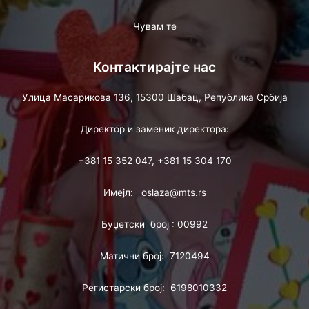
Чувам те
Контактирајте нас
Улица Масарикова 136, 15300 Шабац, Република Србија
Директор и заменик директора:
+381 15 352 047, +381 15 304 170
Имејл: oslaza@mts.rs
Буџетски број : 00992
Матични број: 7120494
Регистарски број: 6198010332