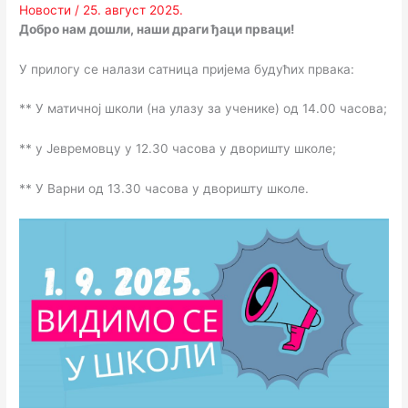
Новости
/
25. август 2025.
Добро нам дошли, наши драги ђаци прваци!
У прилогу се налази сатница пријема будућих првака:
** У матичној школи (на улазу за ученике) од 14.00 часова;
** у Јевремовцу у 12.30 часова у дворишту школе;
** У Варни од 13.30 часова у дворишту школе.