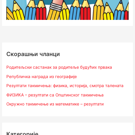
Скорашњи чланци
Родитељски састанак за родитеље будућих првака
Републичка награда из географије
Резултати такмичења: физика, историја, смотра талената
ФИЗИКА – резултати са Општинског такмичења
Окружно такмичење из математике – резултати
Категорије