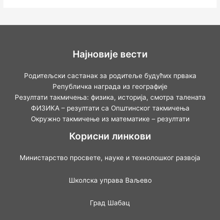
Најновије вести
Родитељски састанак за родитеље будућих првака
Републичка награда из географије
Резултати такмичења: физика, историја, смотра талената
ФИЗИКА – резултати са Општинског такмичења
Окружно такмичење из математике – резултати
Корисни линкови
Министарство просвете, науке и технолошког развоја
Школска управа Ваљево
Град Шабац